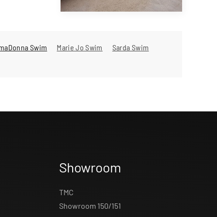
imaDonna Swim
Marie Jo Swim
Sarda Swim
Showroom
TMC
Showroom 150/151