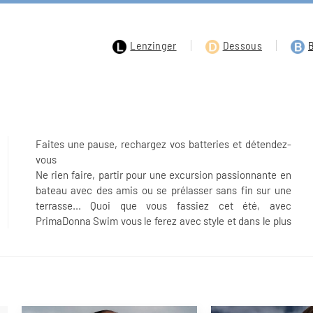
Lenzinger
Dessous
Faites une pause, rechargez vos batteries et détendez-
vous
Ne rien faire, partir pour une excursion passionnante en
tendance aux couleurs joyeuses, sans oublier les
bateau avec des amis ou se prélasser sans fin sur une
accessoires de plage parfaits à porter comme tenues
terrasse... Quoi que vous fassiez cet été, avec
d'été. Un look tendance, audacieux et sexy avec le
PrimaDonna Swim vous le ferez avec style et dans le plus