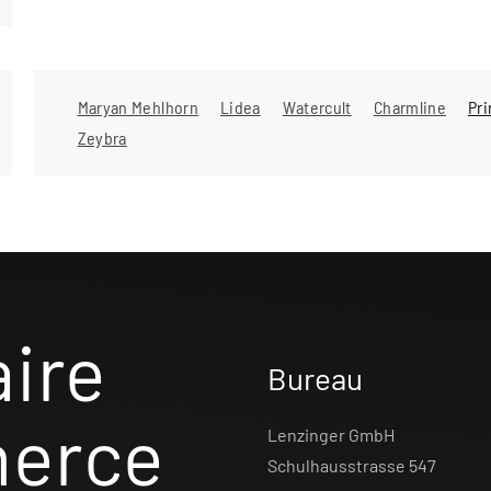
Maryan Mehlhorn
Lidea
Watercult
Charmline
Pr
Zeybra
aire
Bureau
merce
Lenzinger GmbH
Schulhausstrasse 547