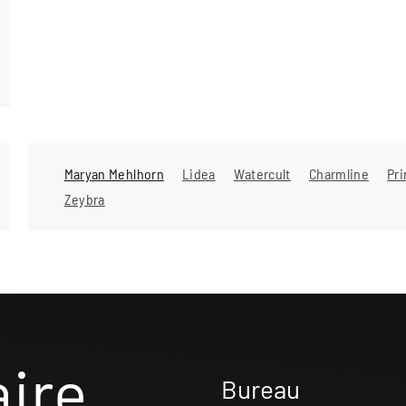
Maryan Mehlhorn
Lidea
Watercult
Charmline
Pr
Zeybra
aire
Bureau