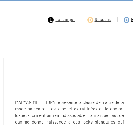
Lenzinger
Dessous
MARYAN MEHLHORN représente la classe de maître de la
incarnent des valeurs de manière durable et crédible. Ils
mode balnéaire. Les silhouettes raffinées et le confort
sont faits pour les femmes qui aiment la mode, qui
luxueux forment un lien indissociable. La marque haut de
gamme donne naissance à des looks signatures qui