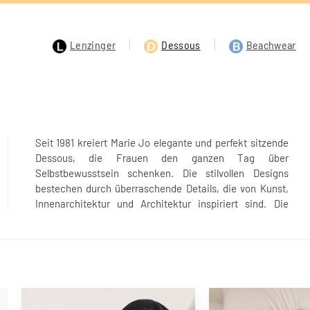
Lenzinger
Dessous
Beachwear
Seit 1981 kreiert Marie Jo elegante und perfekt sitzende
umwerfende Passform aller Stile von Marie Jo bietet ein
Dessous, die Frauen den ganzen Tag über
unvergleichliches Gefühl von Komfort und schmeichelt
Selbstbewusstsein schenken. Die stilvollen Designs
jeder Art von Brust. Schick oder eher leger? Marie Jo
bestechen durch überraschende Details, die von Kunst,
passt immer perfekt zu jedem Anlass und jeder
Innenarchitektur und Architektur inspiriert sind. Die