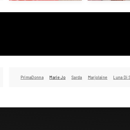
PrimaDonna
Marie Jo
Sarda
Marjolaine
Luna Di 